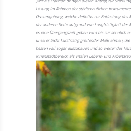
„Wir als Fraktion bringen diesen Antrag zur Stärkun
Lösung im Rahmen der städtebaulichen Instrumente 
Ortsumgehung, welche definitiv zur Entlastung des M
der anderen Seite aufgrund von Langfristigkeit de
es eine Übergangszeit geben wird bis zur sehnlich e
unserer Sicht kurzfristig greifender Maßnahmen, die
besten Fall sogar auszubauen und so weiter das Herzs
Innenstadtbereich als vitalen Lebens- und Arbeitsra