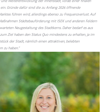
g und Weiterentwicklung der Innenstadt, vorab einer finalen
ein. Gründe dafür sind die zu Anfang 2026 öffnende
arktes führen wird, allerdings ebenso zu Frequenzverlust. Auf
r Maßnahmen Städtebauförderung mit ISEK und anderen Feldern
rwarteten Neugestaltung des Stadtkerns. Daher bedarf es aus
 zum Ziel haben den Status Quo mindestens zu erhalten, ja im
tück der Stadt, nämlich einen attraktiven, belebten
um zu haben.“