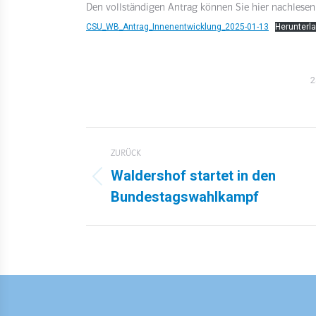
Den vollständigen Antrag können Sie hier nachlesen
CSU_WB_Antrag_Innenentwicklung_2025-01-13
Herunterl
2
Kommentarnavigation
ZURÜCK
Waldershof startet in den
Vorheriger
Bundestagswahlkampf
Beitrag: