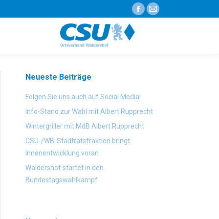
Facebook
E-
page
Mail
opens
page
in
opens
new
in
Neueste Beiträge
window
new
window
Folgen Sie uns auch auf Social Media!
Info-Stand zur Wahl mit Albert Rupprecht
Wintergriller mit MdB Albert Rupprecht
CSU-/WB-Stadtratsfraktion bringt
Innenentwicklung voran
Waldershof startet in den
Bundestagswahlkampf