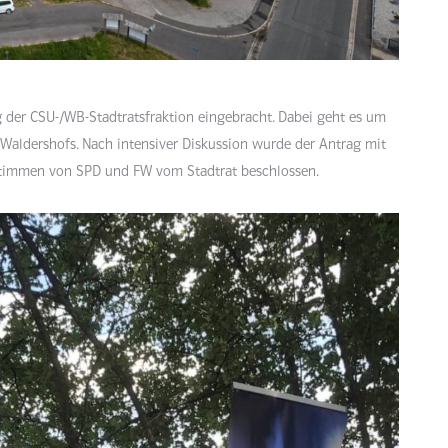
g der CSU-/WB-Stadtratsfraktion eingebracht. Dabei geht es um
Waldershofs. Nach intensiver Diskussion wurde der Antrag mit
immen von SPD und FW vom Stadtrat beschlossen.