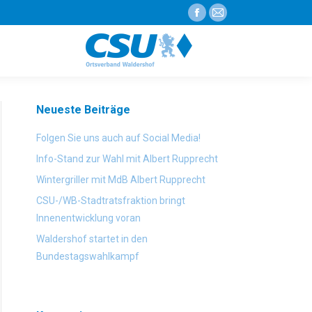
Facebook
E-
page
Mail
opens
page
in
opens
new
in
Neueste Beiträge
window
new
window
Folgen Sie uns auch auf Social Media!
Info-Stand zur Wahl mit Albert Rupprecht
Wintergriller mit MdB Albert Rupprecht
CSU-/WB-Stadtratsfraktion bringt
Innenentwicklung voran
Waldershof startet in den
Bundestagswahlkampf