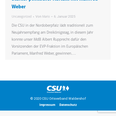
Weber
Von
6. Januar 2025
Uncategorized
Mario
Die CSU in der Nordoberpfalz lädt traditionell zum
Neujahrsempfang am Dreikönigstag, in diesem Jahr
konnte unser MdB Albert Rupprecht dafür den
Vorsitzenden der EVP-Fraktion im Europäischen
Parlament, Manfred Weber, gewinnen.…
© 2020 CSU Ortsverband Waldershof
Impressum
Datenschutz