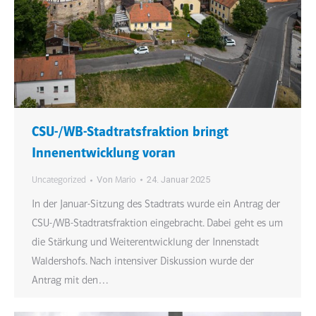
CSU-/WB-Stadtratsfraktion bringt
Innenentwicklung voran
Von
24. Januar 2025
Uncategorized
Mario
In der Januar-Sitzung des Stadtrats wurde ein Antrag der
CSU-/WB-Stadtratsfraktion eingebracht. Dabei geht es um
die Stärkung und Weiterentwicklung der Innenstadt
Waldershofs. Nach intensiver Diskussion wurde der
Antrag mit den…