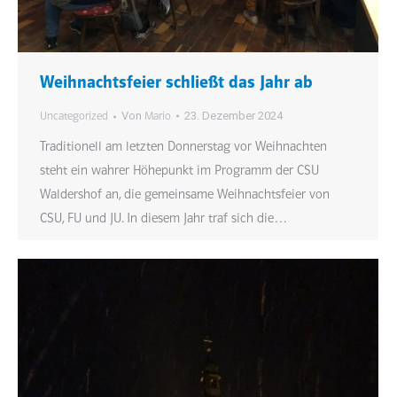
Weihnachtsfeier schließt das Jahr ab
Von
23. Dezember 2024
Uncategorized
Mario
Traditionell am letzten Donnerstag vor Weihnachten
steht ein wahrer Höhepunkt im Programm der CSU
Waldershof an, die gemeinsame Weihnachtsfeier von
CSU, FU und JU. In diesem Jahr traf sich die…