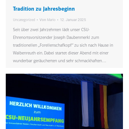
Tradition zu Jahresbeginn
Von
12. Januar 2025
Uncategorized
Mario
Seit über zwei Jahrzehnten lädt unser CSU-
Ehrenortsvorsitzender Joseph Daubenmerkl zum
traditionellen „Forellenschafkopf“ zu sich nach Hause in
Walbenreuth ein. Dabei startet dieser Abend mit einer
wunderbar geräucherten und sehr schmackhaften…