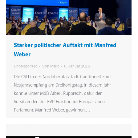
Starker politischer Auftakt mit Manfred
Weber
Von
6. Januar 2025
Uncategorized
Mario
Die CSU in der Nordoberpfalz lädt traditionell zum
Neujahrsempfang am Dreikönigstag, in diesem Jahr
konnte unser MdB Albert Rupprecht dafür den
Vorsitzenden der EVP-Fraktion im Europäischen
Parlament, Manfred Weber, gewinnen.…