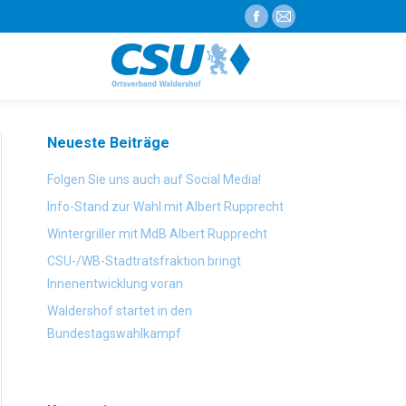
Facebook
E-
page
Mail
opens
page
in
opens
new
in
Neueste Beiträge
window
new
window
Folgen Sie uns auch auf Social Media!
Info-Stand zur Wahl mit Albert Rupprecht
Wintergriller mit MdB Albert Rupprecht
CSU-/WB-Stadtratsfraktion bringt
Innenentwicklung voran
Waldershof startet in den
Bundestagswahlkampf