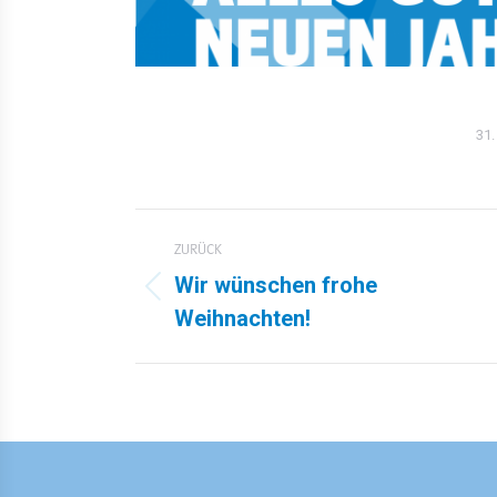
31
Kommentarnavigation
ZURÜCK
Wir wünschen frohe
Vorheriger
Weihnachten!
Beitrag: